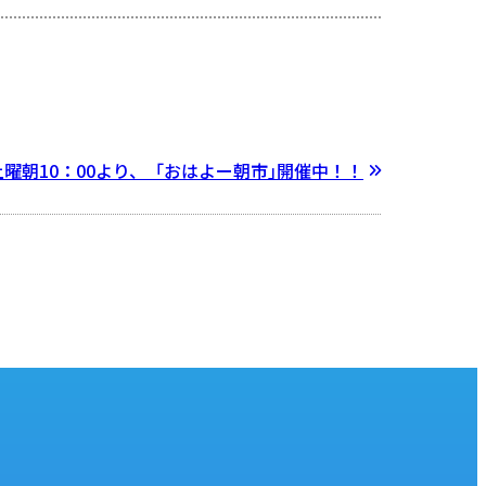
一般・合宿プランの
ご予約はこち
ら
曜朝10：00より、「おはよー朝市｣開催中！！