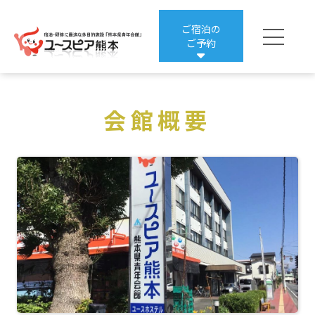
ご宿泊の
ご予約
楽天トラベルからの
会館概要
ご宿泊予約はこちら
じゃらんからの
ご宿泊予約はこちら
一般・合宿プランの