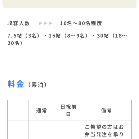
収容人数
10名～80名程度
7.5帖（3名）・15帖（8～9名）・30帖（18～
20名）
料金
（素泊）
日祝前
通常
備考
日
ご希望の方はお
弁当発注を承り