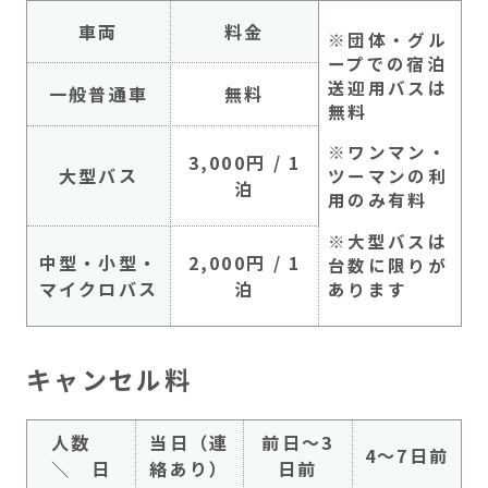
車両
料金
※団体・グル
ープでの宿泊
送迎用バスは
一般普通車
無料
無料
※ワンマン・
3,000円 / 1
大型バス
ツーマンの利
泊
用のみ有料
※大型バスは
中型・小型・
2,000円 / 1
台数に限りが
マイクロバス
泊
あります
キャンセル料
人数
当日（連
前日～3
4～7日前
＼ 日
絡あり）
日前