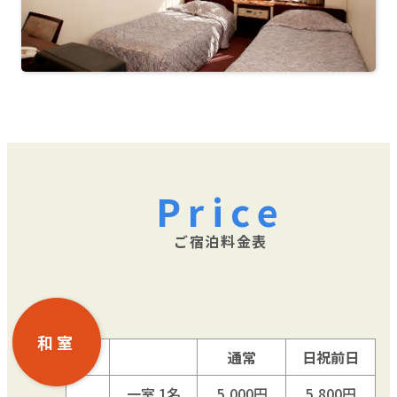
ご予約はこちら
Price
ご宿泊料金表
和室
通常
日祝前日
一室 1名
5,000円
5,800円