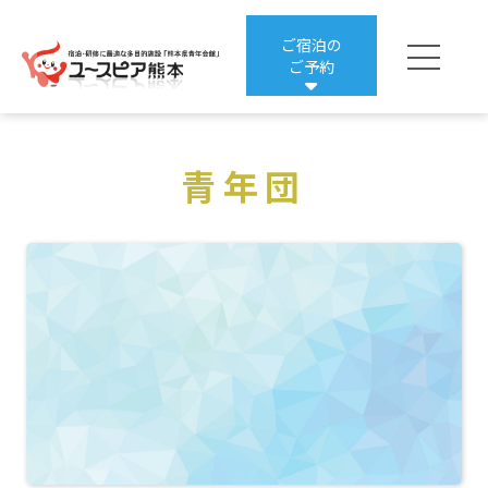
ご宿泊の
ご予約
楽天トラベルからの
青年団
ご宿泊予約はこちら
じゃらんからの
ご宿泊予約はこちら
一般・合宿プランの